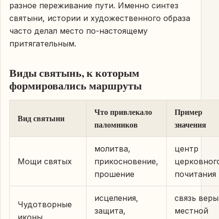
разное переживание пути. Именно синтез
святыни, истории и художественного образа
часто делал место по-настоящему
притягательным.
Виды святынь, к которым
формировались маршруты
Что привлекало
Пример
Вид святыни
паломников
значения
молитва,
центр
Мощи святых
прикосновение,
церковног
прошение
почитания
исцеления,
связь веры
Чудотворные
защита,
местной
иконы