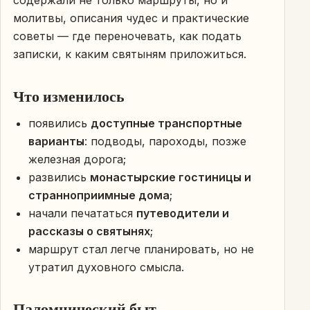
содержали не только маршруты, но и
молитвы, описания чудес и практические
советы — где переночевать, как подать
записки, к каким святыням приложиться.
Что изменилось
появились
доступные транспортные
варианты
: подводы, пароходы, позже
железная дорога;
развились
монастырские гостиницы и
странноприимные дома
;
начали печататься
путеводители и
рассказы о святынях
;
маршрут стал легче планировать, но не
утратил духовного смысла.
Паломнический быт