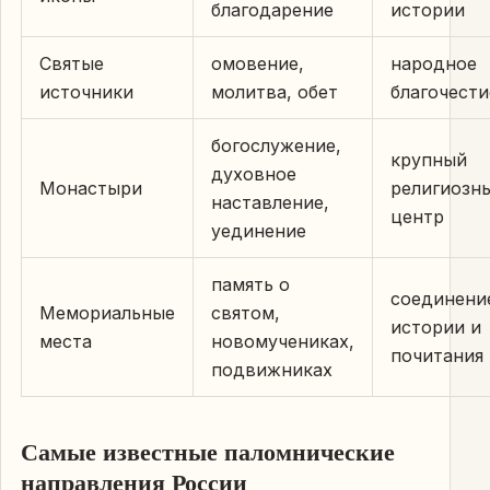
благодарение
истории
Святые
омовение,
народное
источники
молитва, обет
благочести
богослужение,
крупный
духовное
Монастыри
религиозн
наставление,
центр
уединение
память о
соединени
Мемориальные
святом,
истории и
места
новомучениках,
почитания
подвижниках
Самые известные паломнические
направления России