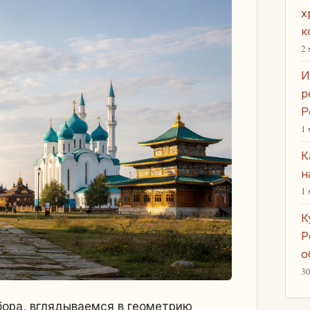
х
к
2 
И
р
Р
1 
К
н
1 
К
Р
о
30
бора, вглядываемся в геометрию