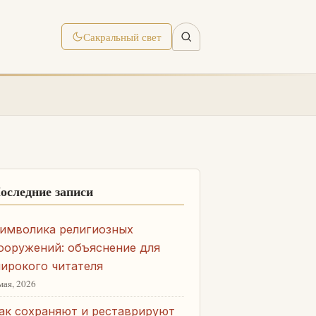
Сакральный свет
оследние записи
имволика религиозных
ооружений: объяснение для
ирокого читателя
мая, 2026
ак сохраняют и реставрируют