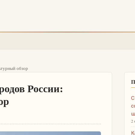
ьтурный обзор
П
родов России:
ор
С
с
ш
2 
К