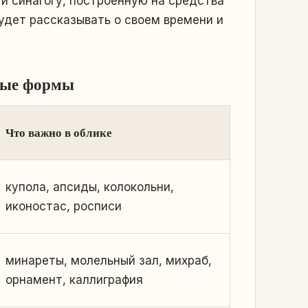
 и синагогу, построенную на средства
удет рассказывать о своем времени и
ные формы
Что важно в облике
купола, апсиды, колокольни,
иконостас, росписи
минареты, молельный зал, михраб,
орнамент, каллиграфия