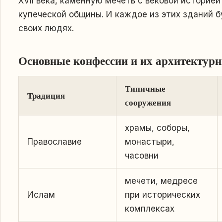
XVII века, каменную мечеть с вековой историей
купеческой общины. И каждое из этих зданий б
своих людях.
Основные конфессии и их архитектур
Типичные
Традиция
сооружения
храмы, соборы,
Православие
монастыри,
часовни
мечети, медресе
Ислам
при исторических
комплексах