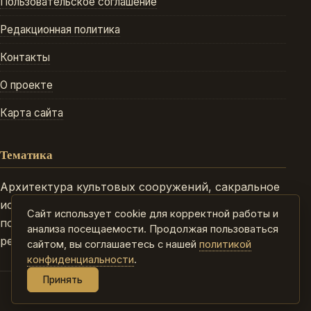
Пользовательское соглашение
Редакционная политика
Контакты
О проекте
Карта сайта
Тематика
Архитектура культовых сооружений, сакральное
искусство, исторические эпохи, биографии
Сайт использует cookie для корректной работы и
подвижников и просветителей, объекты
анализа посещаемости. Продолжая пользоваться
религиозного наследия народов России.
сайтом, вы соглашаетесь с нашей
политикой
конфиденциальности
.
Принять
2026. Все права защищены. islamshariat.ru