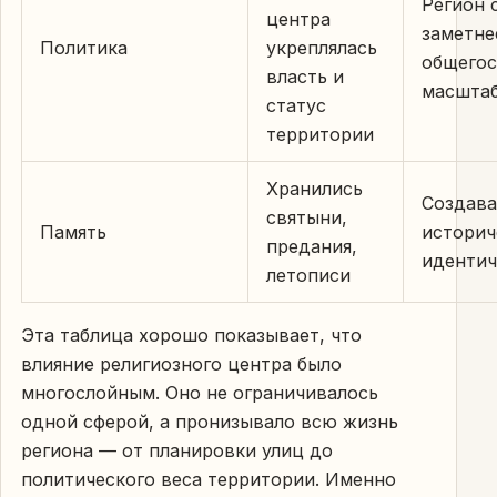
Регион 
центра
заметне
Политика
укреплялась
общего
власть и
масшта
статус
территории
Хранились
Создава
святыни,
Память
историч
предания,
идентич
летописи
Эта таблица хорошо показывает, что
влияние религиозного центра было
многослойным. Оно не ограничивалось
одной сферой, а пронизывало всю жизнь
региона — от планировки улиц до
политического веса территории. Именно