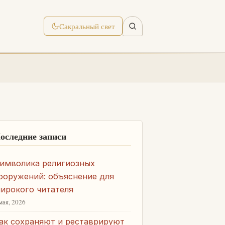
Сакральный свет
оследние записи
имволика религиозных
ооружений: объяснение для
ирокого читателя
мая, 2026
ак сохраняют и реставрируют