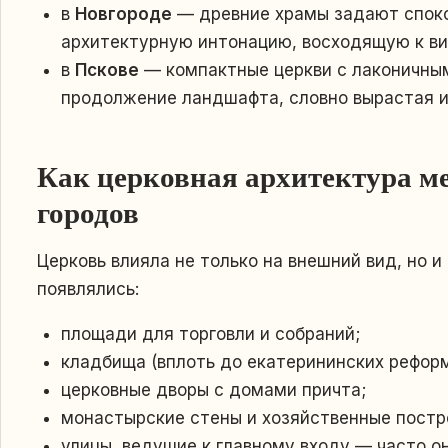
в
Новгороде
— древние храмы задают споко
архитектурную интонацию, восходящую к в
в
Пскове
— компактные церкви с лаконичны
продолжение ландшафта, словно вырастая из
Как церковная архитектура м
городов
Церковь влияла не только на внешний вид, но и
появлялись:
площади для торговли и собраний;
кладбища (вплоть до екатерининских реформ
церковные дворы с домами причта;
монастырские стены и хозяйственные постр
улицы, ведущие к главному входу — часто о