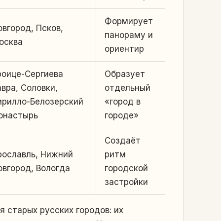
Формирует
овгород, Псков,
панораму и
осква
ориентир
роице-Сергиева
Образует
авра, Соловки,
отдельный
ирилло-Белозерский
«город в
онастырь
городе»
Создаёт
рославль, Нижний
ритм
овгород, Вологда
городской
застройки
 старых русских городов: их