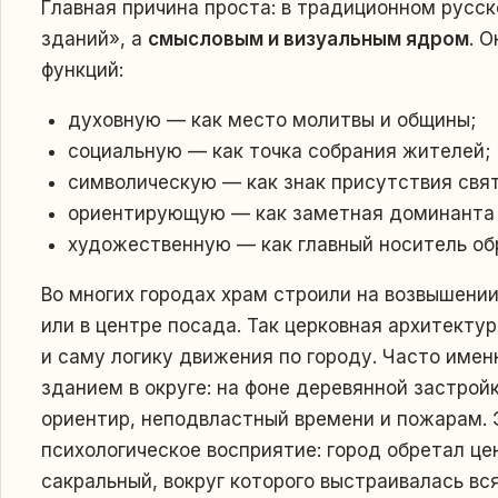
Главная причина проста: в традиционном русск
зданий», а
смысловым и визуальным ядром
. 
функций:
духовную — как место молитвы и общины;
социальную — как точка собрания жителей;
символическую — как знак присутствия свят
ориентирующую — как заметная доминанта 
художественную — как главный носитель обр
Во многих городах храм строили на возвышении
или в центре посадa. Так церковная архитекту
и саму логику движения по городу. Часто име
зданием в округе: на фоне деревянной застрой
ориентир, неподвластный времени и пожарам. 
психологическое восприятие: город обретал цен
сакральный, вокруг которого выстраивалась в