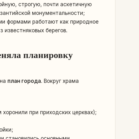
йную, строгую, почти аскетичную
изантийской монументальности;
ми формами работают как природное
 известняковых берегов.
еняла планировку
 на
план города
. Вокруг храма
 хоронили при приходских церквах);
ойки;
ни становились основными