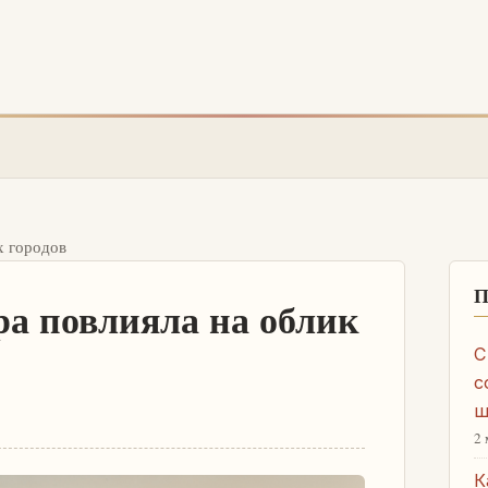
х городов
П
ра повлияла на облик
С
с
ш
2 
К