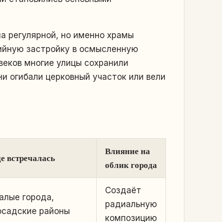
а регулярной, но именно храмы
хийную застройку в осмысленную
 веков многие улицы сохранили
ни огибали церковный участок или вели
Влияние на
де встречалась
облик города
Создаёт
алые города,
радиальную
осадские районы
композицию