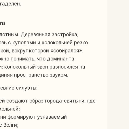
гаделен.
та
плотным. Деревянная застройка,
овь с куполами и колокольней резко
кой, вокруг которой «собирался»
ажно понимать, что доминанта
и: колокольный звон разносился на
диняя пространство звуком.
евние силуэты:
й создают образ города-святыни, где
кольней;
ьни формируют узнаваемый
 Волги;