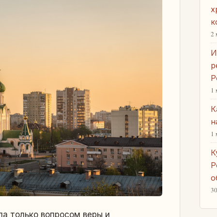
х
к
2 
И
р
Р
1 
К
н
1 
К
Р
о
30
ла только вопросом веры и