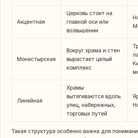
Церковь стоит на
Н
Акцентная
главной оси или
М
возвышении
Т
Вокруг храма и стен
л
Монастырская
вырастает целый
К
комплекс
м
Храмы
вытягиваются вдоль
Я
Линейная
улиц, набережных,
Н
торговых путей
Такая структура особенно важна для понимания