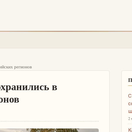
ийских регионов
П
охранились в
онов
С
с
ш
2 
К