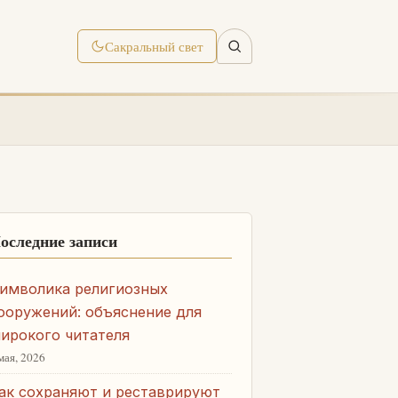
Сакральный свет
оследние записи
имволика религиозных
ооружений: объяснение для
ирокого читателя
мая, 2026
ак сохраняют и реставрируют