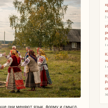
х
к
2 
И
р
Р
1 
К
н
1 
К
Р
о
30
ще они меняют язык, форму и смысл,