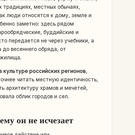
 традициях, местных обычаях,
как люди относятся к дому, земле и
обенно заметно: здесь рядом
арообрядческие, буддийские и
то передается не через учебники, а
 до весеннего обряда, от
 жилища.
в культуре российских регионов
,
точнее читать местную идентичность,
ь архитектуру храмов и мечетей,
овала облик городов и сел.
ему он не исчезает
ивое действие или