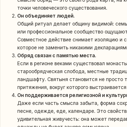
точки человеческого существования.
Он объединяет людей.
Общий ритуал делает общину видимой: семья
или профессиональное сообщество ощущают 
Совместное действие снимает изоляцию и 
которое не заменить никакими декларациям
Обряд связан с памятью места.
Если в регионе веками существовал монасты
старообрядческая слобода, местные традиц
ландшафту. Святыня становится не просто т
притяжения, вокруг которого выстраивается
Он поддерживается религиозной и культур
Даже если часть смысла забыта, форма сохр
песне, одежде, еде, календаре. Это свойст
удивительная живучесть: она может передав
однажды не будет заново осмыслена.