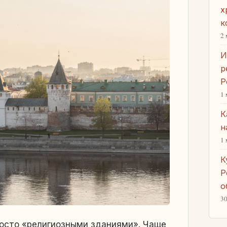
х
к
2 
И
р
Р
1 
К
н
1 
К
Р
о
30
росто «религиозными зданиями». Чаще