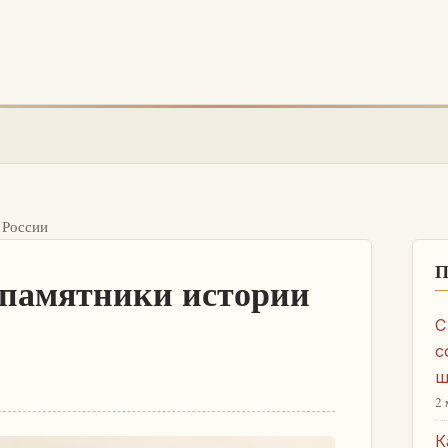
 России
П
 памятники истории
С
с
ш
2 
К