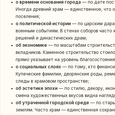
о времени основания города
— по дате пост
Иногда древний храм — единственное, что о
поселения;
о политической истории
— по царским дара
военным событиям. В стенах соборов часто
решений и династических драм;
об экономике
— по масштабам строительств
вкладчиков. Каменное строительство стоило
прямо указывает на уровень благосостояния 
о социальных слоях
— по тому, кто финансир
Купеческие фамилии, дворянские роды, рем
следы в храмовом пространстве;
об эстетике эпохи
— по стилю, декору, ико
смена художественных вкусов видна наглядн
об утраченной городской среде
— по стары
землям. Часто храм — единственная сохран