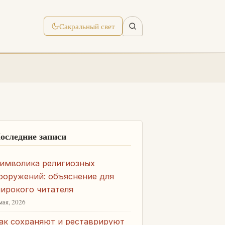
Сакральный свет
оследние записи
имволика религиозных
ооружений: объяснение для
ирокого читателя
мая, 2026
ак сохраняют и реставрируют