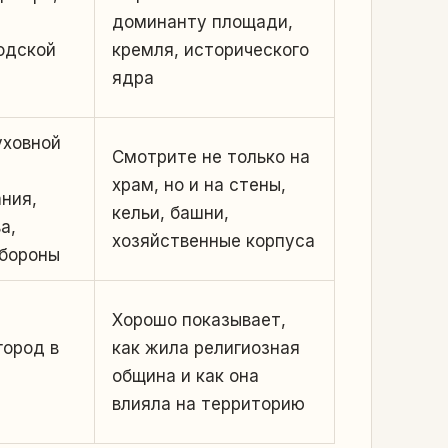
доминанту площади,
одской
кремля, исторического
ядра
уховной
Смотрите не только на
храм, но и на стены,
ния,
кельи, башни,
а,
хозяйственные корпуса
обороны
Хорошо показывает,
город в
как жила религиозная
община и как она
влияла на территорию