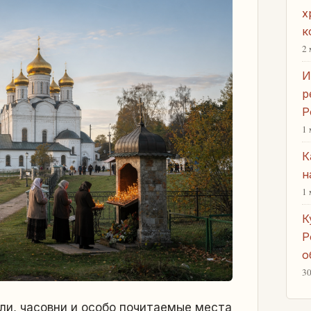
х
к
2 
И
р
Р
1 
К
н
1 
К
Р
о
30
ли, часовни и особо почитаемые места