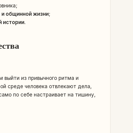
овника;
х и общинной жизни
;
й истории
.
ества
м выйти из привычного ритма и
ной среде человека отвлекают дела,
само по себе настраивает на тишину,