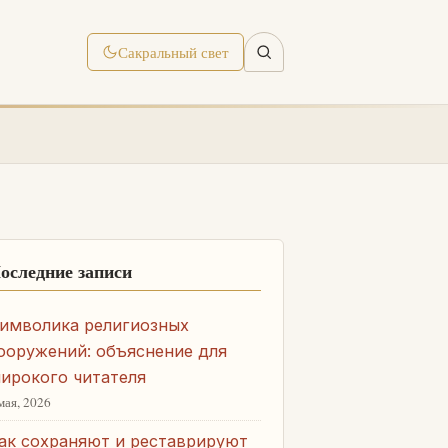
Сакральный свет
оследние записи
имволика религиозных
ооружений: объяснение для
ирокого читателя
мая, 2026
ак сохраняют и реставрируют