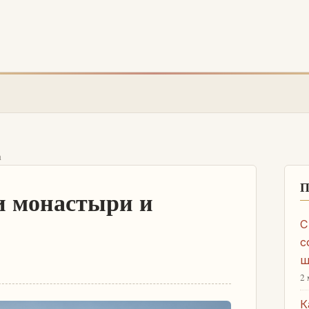
а
П
и монастыри и
С
с
ш
2 
К