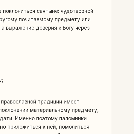
е поклониться святыне: чудотворной
 другому почитаемому предмету или
 а выражение доверия к Богу через
е;
в православной традиции имеет
о поклонении материальному предмету,
одати. Именно поэтому паломники
 но приложиться к ней, помолиться